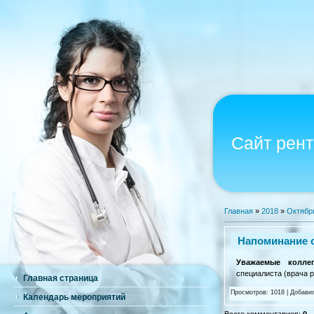
Сайт рент
Главная
»
2018
»
Октябр
Напоминание 
Уважаемые коллег
специалиста (врача 
Главная страница
Просмотров
:
1018
|
Добави
Календарь мероприятий
Всего комментариев
:
0