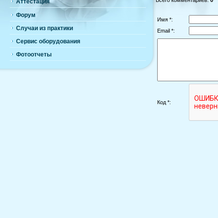
Аттестация
Форум
Имя *:
Случаи из практики
Email *:
Сервис оборудования
Фотоотчеты
Код *: